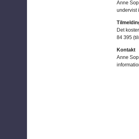
Anne Soph
undervist 
Tilmeldin
Det koste
84 395 (til
Kontakt
​Anne Sop
informatio