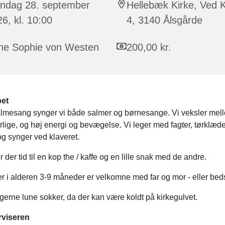
ndag 28. september
Hellebæk Kirke, Ved K
6, kl. 10:00
4, 3140 Ålsgårde
ne Sophie von Westen
200,00 kr.
bet
almesang synger vi både salmer og børnesange. Vi veksler mel
derlige, og høj energi og bevægelse. Vi leger med fagter, tørklæde
g synger ved klaveret.
r der tid til en kop the / kaffe og en lille snak med de andre.
r i alderen 3-9 måneder er velkomne med far og mor - eller bed
erne lune sokker, da der kan være koldt på kirkegulvet.
viseren