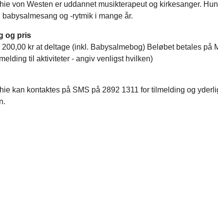
ie von Westen er uddannet musikterapeut og kirkesanger. Hun
i babysalmesang og -rytmik i mange år.
g og pris
r 200,00 kr at deltage (inkl. Babysalmebog) Beløbet betales på
melding til aktiviteter - angiv venligst hvilken)
hie kan kontaktes på SMS på 2892 1311 for tilmelding og yderli
n.