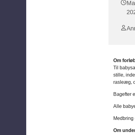
Ma
202
An
Om forlø
Til babys
stille, in
rasleæg, o
Bagefter e
Alle babye
Medbring g
Om under