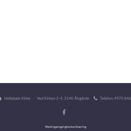
Hellebæk Kirke · Ved Kirken 2-4, 3140 Ålsgårde
Telefon: 4970 84


Webtilgængelighedserklæring