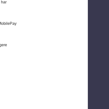
 har
 MobilePay
gere