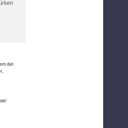
irken
lem det
r,
ste!