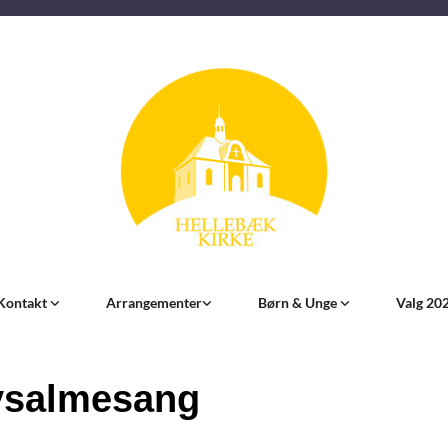
Kontakt
Arrangementer
Børn & Unge
Valg 20
ysalmesang