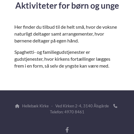
Aktiviteter for børn og unge
Her finder du tilbud til de helt små, hvor de voksne
naturligt deltager samt arrangementer, hvor
børnene deltager på egen hånd.
Spaghetti- og familiegudstjenester er
gudstjenester, hvor kirkens fortællinger lægges
frem i en form, så selv de yngste kan være med.
Hellebæk Kirke · Ved Kirken 2-4, 3140 Ålsgårde


Telefon: 4970 8461