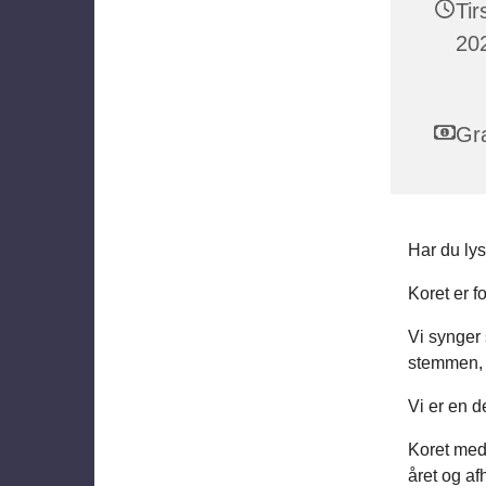
Ti
202
Gra
Har du lys
Koret er f
Vi synger
stemmen, l
Vi er en de
Koret medv
året og af