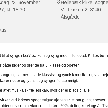
rsdag 23. november
Hellebæk kirke, sogn
7, kl. 15:30
Ved kirken 2, 3140
Ålsgårde
tis
t til at synge i kor? Så kom og syng med i Hellebæk Kirkes børn
or både piger og drenge fra 3. klasse og opefter.
 sange og salmer – både klassisk og rytmisk musik – og vi arbe
ærer noder og rytmer, og synger flerstemmigt.
l af et musikalsk fællesskab, hvor der er plads til alle.
irker ved kirkens spaghettigudstjenester, et par gudstjenester i 
holder selv sommerkoncert. I foråret 2024 deltog koret også i Tiv