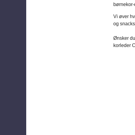
børnekor-d
Vi øver hv
og snacks 
Ønsker du 
korleder C