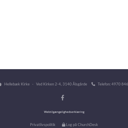
Hellebæk Kirke · Ved Kirken 2-4, 3140 Ålsgårde
Telefon: 4970 84


Webtilgængelighedserklæring
Privatlivspolitik
Log på ChurchDesk