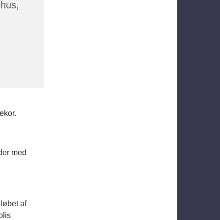
ehus,
ekor.
jder med
løbet af
olis